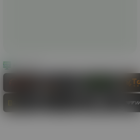
PROVEDORES