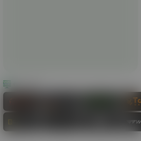
PROVEDORES