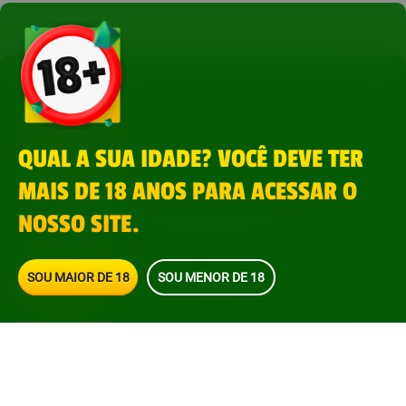
QUAL A SUA IDADE? VOCÊ DEVE TER
MAIS DE 18 ANOS PARA ACESSAR O
Usamos cookies para melhorar sua experiência. Ao
NOSSO SITE.
usar o Brazino777, você aceita nossos cookies. Veja
nossos
Termos e Condições
para mais.
SOU MAIOR DE 18
SOU MENOR DE 18
Menu
Slot
Ao Vivo
Crash
OK
Brazino 777
Jogos De Cassino