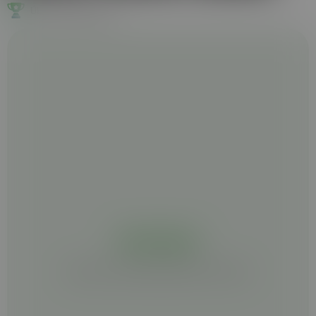
ÚLTIMOS GANHOS
NÃO HÁ DADOS
ESPERA ALGUNS SEGUNDOS POR FAVOR