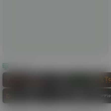
PROVEDORES