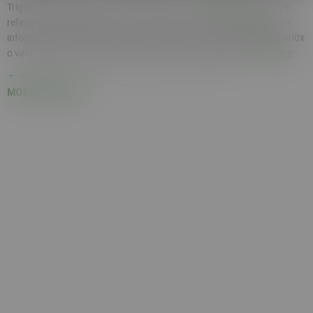
Trigger Studios Happy é um slot de vídeo da
Big Time Gaming
com
referências a balões, bombas e moedas. O sistema de pagamento
informado é Cluster Pays. O ganho máximo confirmado é de 50.000x
o valor da aposta. Este título faz parte da categoria de
slots online
.
O QUE É O SLOT TRIGGER STUDIOS HAPPY?
MOSTRAR MAIS
O título foi lançado em 22/05/2024; possui configuração 5x5; usa o
sistema de pagamento Cluster Pays; apresenta RTP base de 96,58%;
tem volatilidade alta.
Entre os recursos confirmados estão Cluster Pays, Buy Feature,
Multiplier, Wild. A proposta temática inclui balões, bombas e moedas.
Visão geral: Trigger Studios Happy
Confira abaixo as características técnicas confirmadas de Trigger
Studios Happy. O título está disponível no
Brazino777
.
CARACTERÍSTICA
DETALHES
Nome
Trigger Studios Happy