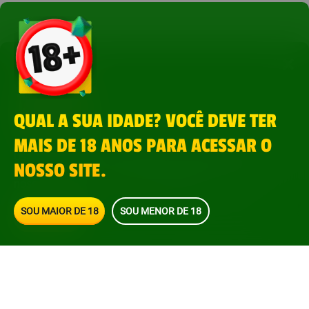
QUAL A SUA IDADE? VOCÊ DEVE TER
MAIS DE 18 ANOS PARA ACESSAR O
Usamos cookies para melhorar sua experiência. Ao
NOSSO SITE.
usar o Brazino777, você aceita nossos cookies. Veja
nossos
Termos e Condições
para mais.
SOU MAIOR DE 18
SOU MENOR DE 18
Menu
Slot
Ao Vivo
Crash
OK
Brazino 777
Jogos De Cassino