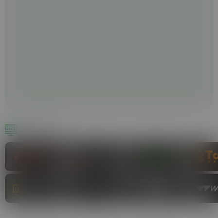
PROVEDORES