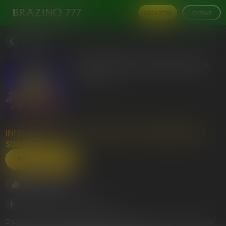
CADASTRO
ENTRAR
VOLTAR
TRIPLE MONEY JACKPOT BELLS
PLAYTECH
INFELIZMENTE, ESTE JOGO NÃO ESTÁ DISPONÍVEL NA
SUA REGIÃO.
BRAZINO777
13
3692
Visualizações
RTP:
95.42%
O jogo pode causar dependência, ansiedade, depressão e prejuízos