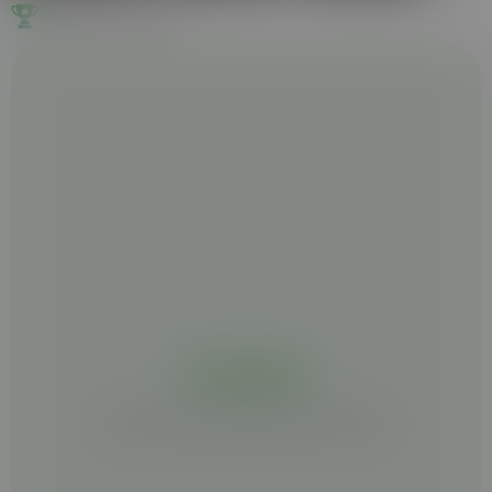
ÚLTIMOS GANHOS
NÃO HÁ DADOS
ESPERA ALGUNS SEGUNDOS POR FAVOR