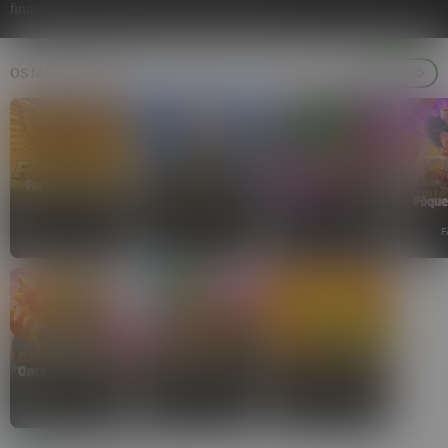
financeiros. Jogue com responsabilidade. 18+
OS MAIS JOGADOS
VER MAIS
EXCLUSIVO
Fortune Garuda
500
Pachinko
FlyX™ Cash Turbo™
Pôque
TADA
NEKO
BUCK STAKES
F
Onça Sortuda 500
Lucky Jaguar 2
4 Pots of Egypt
TADA
TADA
3OAKS