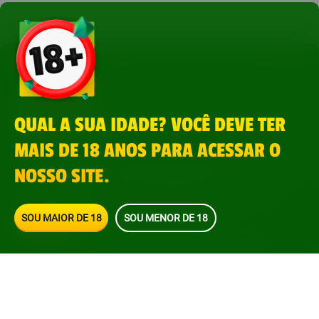
QUAL A SUA IDADE? VOCÊ DEVE TER
MAIS DE 18 ANOS PARA ACESSAR O
Usamos cookies para melhorar sua experiência. Ao
NOSSO SITE.
usar o Brazino777, você aceita nossos cookies. Veja
nossos
Termos e Condições
para mais.
SOU MAIOR DE 18
SOU MENOR DE 18
Menu
Slot
Ao Vivo
Crash
OK
Brazino 777
Jogos De Cassino