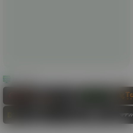
PROVEDORES