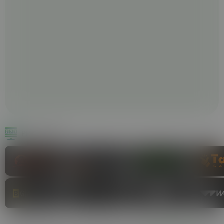
PROVEDORES