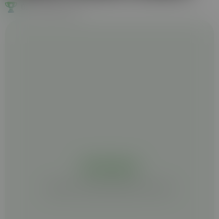
ÚLTIMOS GANHOS
NÃO HÁ DADOS
ESPERA ALGUNS SEGUNDOS POR FAVOR