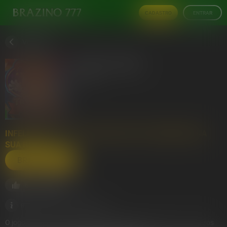
CADASTRO
ENTRAR
VOLTAR
TROLLPOT 5000
NETENT
INFELIZMENTE, ESTE JOGO NÃO ESTÁ DISPONÍVEL NA
SUA REGIÃO.
BRAZINO777
6
874
Visualizações
RTP:
96.19%
O jogo pode causar dependência, ansiedade, depressão e prejuízos