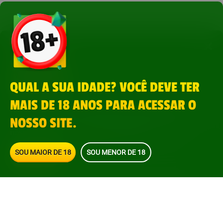
QUAL A SUA IDADE? VOCÊ DEVE TER
MAIS DE 18 ANOS PARA ACESSAR O
Usamos cookies para melhorar sua experiência. Ao
NOSSO SITE.
usar o Brazino777, você aceita nossos cookies. Veja
nossos
Termos e Condições
para mais.
SOU MAIOR DE 18
SOU MENOR DE 18
Menu
Slot
Ao Vivo
Crash
OK
Brazino 777
Jogos De Cassino