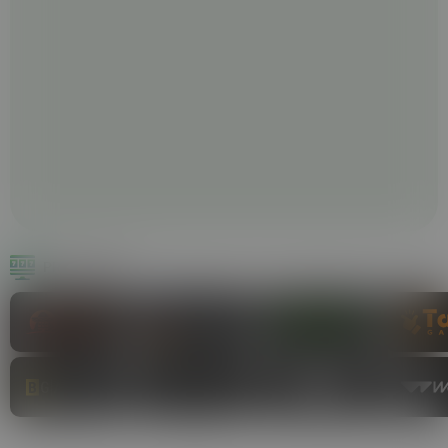
PROVEDORES