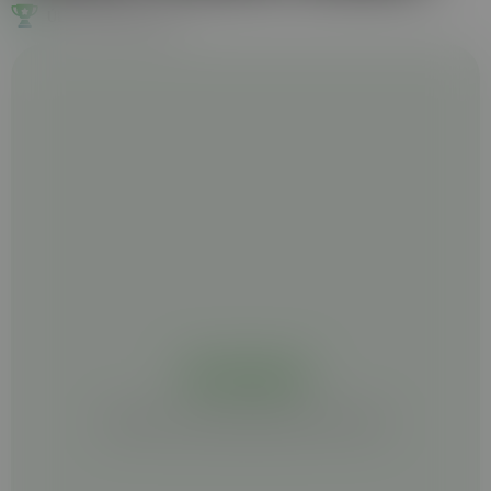
ÚLTIMOS GANHOS
NÃO HÁ DADOS
ESPERA ALGUNS SEGUNDOS POR FAVOR