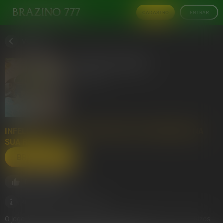
CADASTRO
ENTRAR
VOLTAR
TURTLE PARADISE
REDTIGER
INFELIZMENTE, ESTE JOGO NÃO ESTÁ DISPONÍVEL NA
SUA REGIÃO.
BRAZINO777
0
216
Visualizações
RTP:
95.68%
O jogo pode causar dependência, ansiedade, depressão e prejuízos