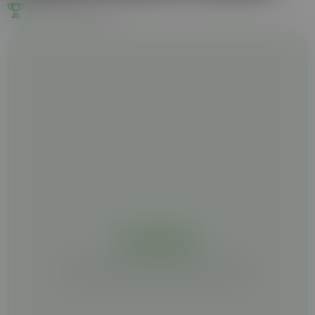
ÚLTIMOS GANHOS
NÃO HÁ DADOS
ESPERA ALGUNS SEGUNDOS POR FAVOR