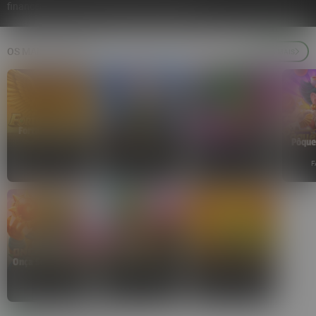
financeiros. Jogue com responsabilidade. 18+
OS MAIS JOGADOS
VER MAIS
EXCLUSIVO
Fortune Garuda
500
Pachinko
FlyX™ Cash Turbo™
Pôque
TADA
NEKO
BUCK STAKES
F
Onça Sortuda 500
Lucky Jaguar 2
4 Pots of Egypt
TADA
TADA
3OAKS