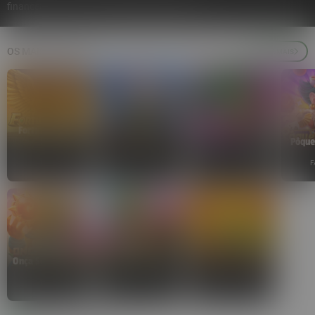
financeiros. Jogue com responsabilidade. 18+
OS MAIS JOGADOS
VER MAIS
EXCLUSIVO
Fortune Garuda
500
Pachinko
FlyX™ Cash Turbo™
Pôque
TADA
NEKO
BUCK STAKES
F
Onça Sortuda 500
Lucky Jaguar 2
4 Pots of Egypt
TADA
TADA
3OAKS