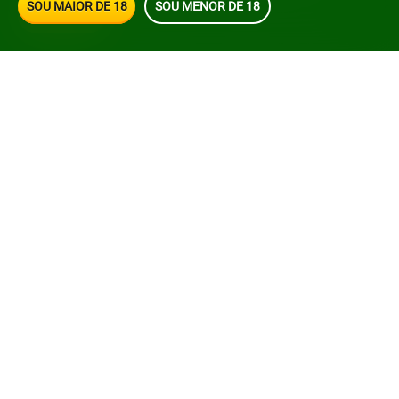
SOU MAIOR DE 18
SOU MENOR DE 18
Como funciona o sistema de pagamento?
Menu
Slot
Ao Vivo
Crash
OK
O jogo utiliza Cluster Pays. As regras exatas para formar resultados
válidos aparecem na tabela de pagamentos.
Brazino 777
Jogos De Cassino
Cassino Ao Vivo
Esporte Bet
Mapa Do Site XML
Live Bet
Mapa Do Site HTML
Slots
Suporte
Jogos Crash
Perguntas Frequentes
Novos Jogos
Promoções E Bônus
Bingo
Reclamações
Jogos De Mesa
Afiliados