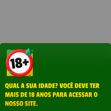
Inicie a rodada e acompanhe o resultado no layout de 5x4-3-3-3-
4.
Confira as combinações nas 432 linhas de pagamento e os
recursos ativados.
Recursos como Bonus Game, Bonus symbols e Fixed Jackpots
fazem parte da configuração confirmada do jogo e devem ser
consultados nas regras para verificar suas condições.
VEGAS ROYALE - FAQ
Qual é o RTP de Vegas Royale?
O RTP teórico informado de Vegas Royale é de 95,56%. Esse dado
representa uma estimativa estatística de longo prazo e não garante
resultados individuais.
QUAL A SUA IDADE? VOCÊ DEVE TER
Qual é o ganho máximo de Vegas Royale?
MAIS DE 18 ANOS PARA ACESSAR O
Usamos cookies para melhorar sua experiência. Ao
O multiplicador máximo informado é de x10.000 o valor da aposta.
NOSSO SITE.
usar o Brazino777, você aceita nossos cookies. Veja
nossos
Termos e Condições
para mais.
Quem fornece Vegas Royale?