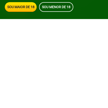
O provedor informado é Bragg. O estúdio indicado separadamente é
SOU MAIOR DE 18
SOU MENOR DE 18
Menu
Slot
Ao Vivo
Crash
OK
Atomic Slot Lab.
Brazino 777
Jogos De Cassino
Cassino Ao Vivo
Esporte Bet
Mapa Do Site XML
Live Bet
Mapa Do Site HTML
Slots
Suporte
Jogos Crash
Perguntas Frequentes
Novos Jogos
Promoções E Bônus
Bingo
Reclamações
Jogos De Mesa
Afiliados