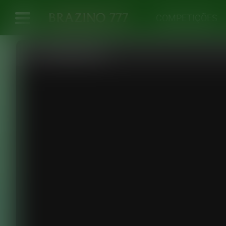
COMPETIÇÕES
VENI VIDI VICI