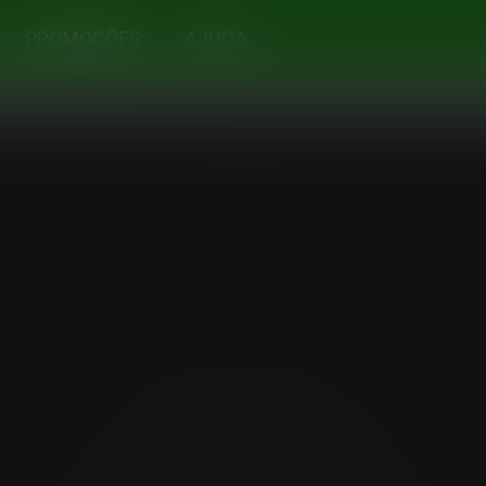
PROMOÇÕES
AJUDA