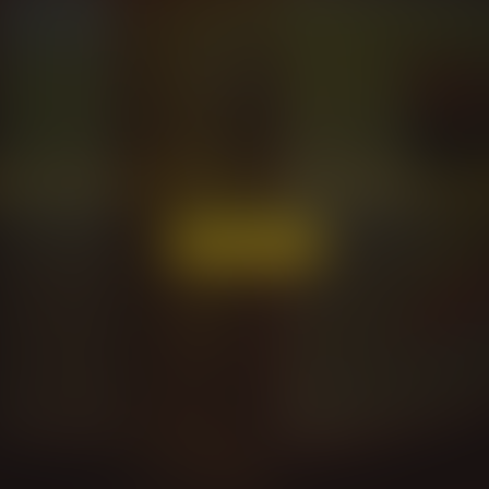
NTE, ESTE JOGO NÃO ESTÁ DISPONÍVEL NA S
BRAZINO777