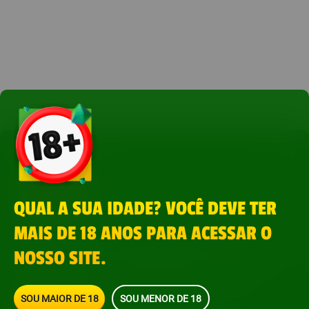
individual.
Quem é o provedor de Very Hot 5?
O provedor do jogo é Fazi.
Quais recursos estão disponíveis em Very Hot 5?
Os recursos confirmados incluem Risk/Gamble (Double) game,
Scatter symbols. A lista completa aparece na visão geral.
QUAL A SUA IDADE? VOCÊ DEVE TER
MAIS DE 18 ANOS PARA ACESSAR O
Usamos cookies para melhorar sua experiência. Ao
NOSSO SITE.
usar o Brazino777, você aceita nossos cookies. Veja
nossos
Termos e Condições
para mais.
SOU MAIOR DE 18
SOU MENOR DE 18
Menu
Slot
Ao Vivo
Crash
OK