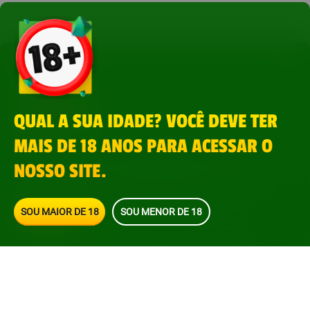
QUAL A SUA IDADE? VOCÊ DEVE TER
MAIS DE 18 ANOS PARA ACESSAR O
Usamos cookies para melhorar sua experiência. Ao
NOSSO SITE.
usar o Brazino777, você aceita nossos cookies. Veja
nossos
Termos e Condições
para mais.
SOU MAIOR DE 18
SOU MENOR DE 18
Menu
Slot
Ao Vivo
Crash
OK
Brazino 777
Jogos De Cassino