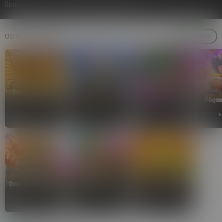
financeiros. Jogue com responsabilidade. 18+
OS MAIS JOGADOS
VER MAIS
EXCLUSIVO
Fortune Garuda
500
Pachinko
FlyX™ Cash Turbo™
Pôque
TADA
NEKO
BUCK STAKES
F
Onça Sortuda 500
Lucky Jaguar 2
4 Pots of Egypt
TADA
TADA
3OAKS