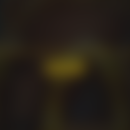
NTE, ESTE JOGO NÃO ESTÁ DISPONÍVEL NA S
BRAZINO777