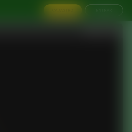
CADASTRO
ENTRAR