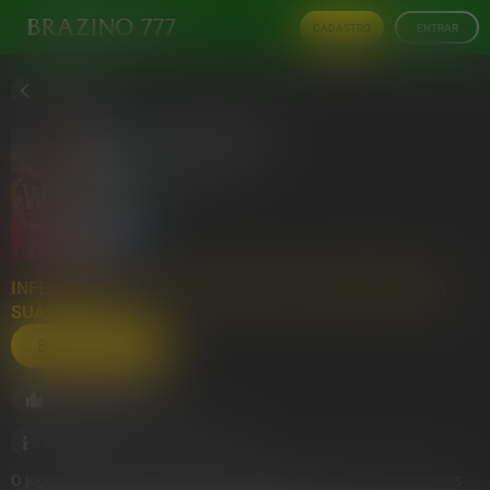
CADASTRO
ENTRAR
VOLTAR
WARLOCKS
BIG_TIME
INFELIZMENTE, ESTE JOGO NÃO ESTÁ DISPONÍVEL NA
SUA REGIÃO.
BRAZINO777
33
11296
Visualizações
RTP:
96.58%
O jogo pode causar dependência, ansiedade, depressão e prejuízos