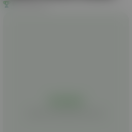
ÚLTIMOS GANHOS
NÃO HÁ DADOS
ESPERA ALGUNS SEGUNDOS POR FAVOR