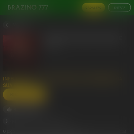
CADASTRO
ENTRAR
VOLTAR
WARRIOR GRAVEYARD XNUDGE
NOLIMIT
INFELIZMENTE, ESTE JOGO NÃO ESTÁ DISPONÍVEL NA
SUA REGIÃO.
BRAZINO777
43
16356
Visualizações
RTP:
96.16%
O jogo pode causar dependência, ansiedade, depressão e prejuízos