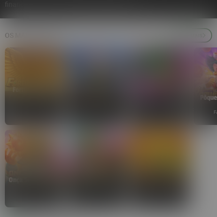
financeiros. Jogue com responsabilidade. 18+
OS MAIS JOGADOS
VER MAIS
EXCLUSIVO
Fortune Garuda
500
Pachinko
FlyX™ Cash Turbo™
Pôque
TADA
NEKO
BUCK STAKES
F
Onça Sortuda 500
Lucky Jaguar 2
4 Pots of Egypt
TADA
TADA
3OAKS