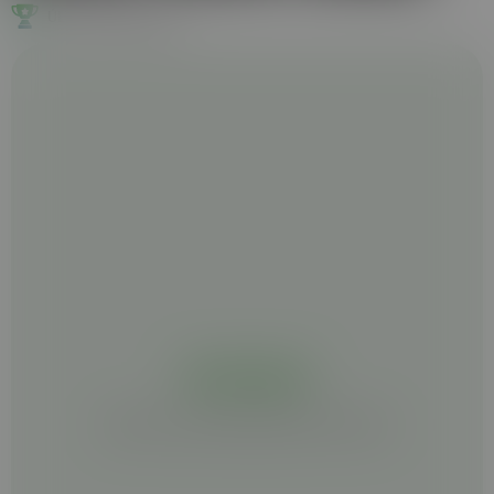
ÚLTIMOS GANHOS
NÃO HÁ DADOS
ESPERA ALGUNS SEGUNDOS POR FAVOR