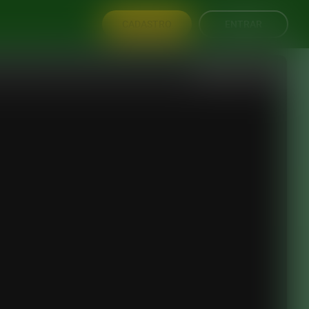
CADASTRO
ENTRAR