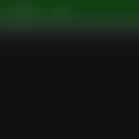
PROMOÇÕES
AJUDA