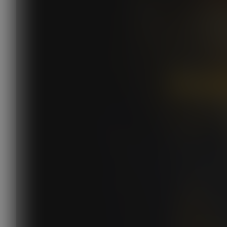
INFELIZME