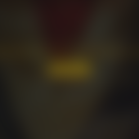
NTE, ESTE JOGO NÃO ESTÁ DISPONÍVEL NA S
BRAZINO777