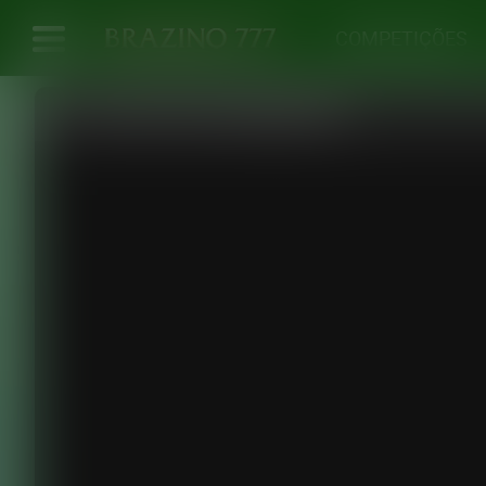
COMPETIÇÕES
WHAT THE FOX MEGAWAYS