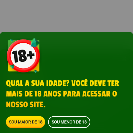
as rodadas.
Estabeleça limites de tempo e de gastos para manter o jogo
como entretenimento.
Os recursos confirmados incluem Additional Free Spins, Avalanche,
Buy Feature, Cascading. A forma de ativação deve ser verificada nas
regras do jogo.
WILD APE #3258 - FAQ
Qual é o RTP de Wild Ape #3258?
O RTP informado é de 96,74%. Esse percentual é teórico, calculado
em muitas rodadas, e não garante resultados individuais.
QUAL A SUA IDADE? VOCÊ DEVE TER
Qual é o ganho máximo de Wild Ape #3258?
MAIS DE 18 ANOS PARA ACESSAR O
Usamos cookies para melhorar sua experiência. Ao
O limite técnico informado é de 10.000x o valor da aposta. Esse teto
NOSSO SITE.
usar o Brazino777, você aceita nossos cookies. Veja
não representa garantia de premiação.
nossos
Termos e Condições
para mais.
Quais recursos aparecem em Wild Ape #3258?
SOU MAIOR DE 18
SOU MENOR DE 18
Menu
Slot
Ao Vivo
Crash
OK
Entre os recursos confirmados estão Additional Free Spins,