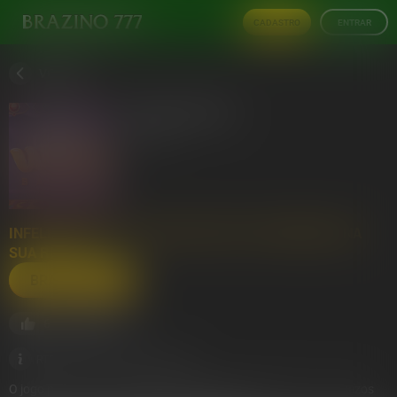
CADASTRO
ENTRAR
VOLTAR
WILD BAZAAR
NETENT
INFELIZMENTE, ESTE JOGO NÃO ESTÁ DISPONÍVEL NA
SUA REGIÃO.
BRAZINO777
6
1783
Visualizações
RTP:
96.15%
O jogo pode causar dependência, ansiedade, depressão e prejuízos