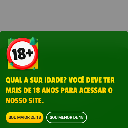
Quais recursos aparecem em Wild Bazaar?
Entre os recursos confirmados estão Free Spins, Mega Symbol (3x3)
e Multiplier. A disponibilidade e o funcionamento seguem as regras
internas do jogo.
QUAL A SUA IDADE? VOCÊ DEVE TER
MAIS DE 18 ANOS PARA ACESSAR O
Usamos cookies para melhorar sua experiência. Ao
NOSSO SITE.
usar o Brazino777, você aceita nossos cookies. Veja
nossos
Termos e Condições
para mais.
SOU MAIOR DE 18
SOU MENOR DE 18
Menu
Slot
Ao Vivo
Crash
OK