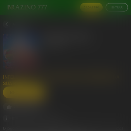
CADASTRO
ENTRAR
VOLTAR
WILD BEACH PARTY
PRAGMATIC
INFELIZMENTE, ESTE JOGO NÃO ESTÁ DISPONÍVEL NA
SUA REGIÃO.
BRAZINO777
23
5894
Visualizações
RTP:
96.53%
O jogo pode causar dependência, ansiedade, depressão e prejuízos