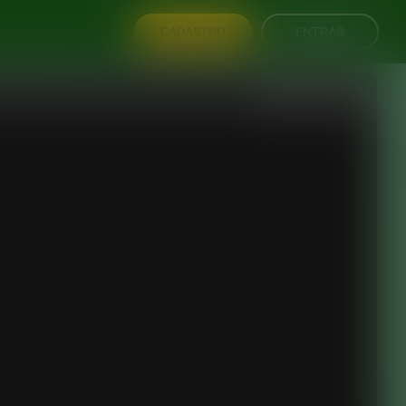
CADASTRO
ENTRAR