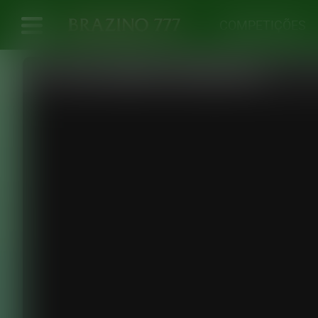
COMPETIÇÕES
WILD CELEBRITY BUS MEGAWAYS