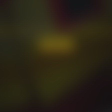
NTE, ESTE JOGO NÃO ESTÁ DISPONÍVEL NA S
BRAZINO777