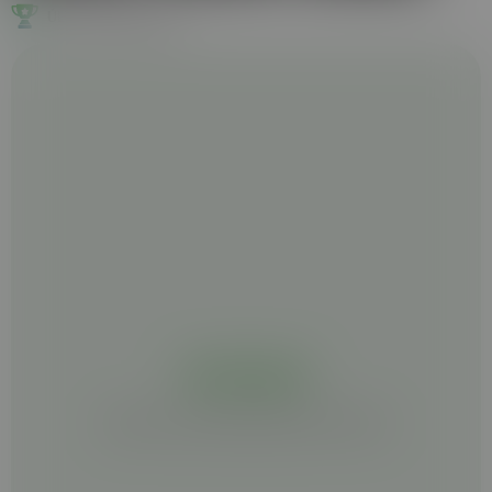
ÚLTIMOS GANHOS
NÃO HÁ DADOS
ESPERA ALGUNS SEGUNDOS POR FAVOR