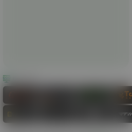
PROVEDORES