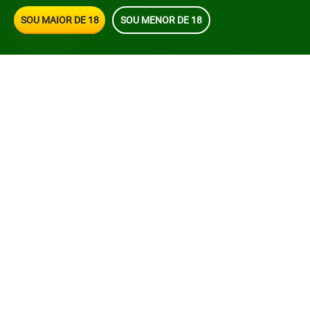
O provedor de Wild Fortune é a Amusnet.
SOU MAIOR DE 18
SOU MENOR DE 18
Menu
Slot
Ao Vivo
Crash
OK
Brazino 777
Jogos De Cassino
Cassino Ao Vivo
Esporte Bet
Mapa Do Site XML
Live Bet
Mapa Do Site HTML
Slots
Suporte
Jogos Crash
Perguntas Frequentes
Novos Jogos
Promoções E Bônus
Bingo
Reclamações
Jogos De Mesa
Afiliados