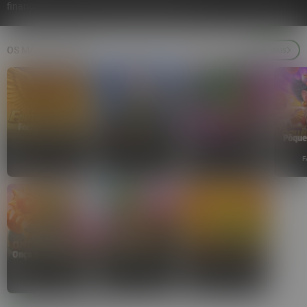
financeiros. Jogue com responsabilidade. 18+
OS MAIS JOGADOS
VER MAIS
EXCLUSIVO
Fortune Garuda
500
Pachinko
FlyX™ Cash Turbo™
Pôque
TADA
NEKO
BUCK STAKES
F
Onça Sortuda 500
Lucky Jaguar 2
4 Pots of Egypt
TADA
TADA
3OAKS