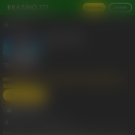
CADASTRO
ENTRAR
VOLTAR
WILD FORTUNE
EGT
INFELIZMENTE, ESTE JOGO NÃO ESTÁ DISPONÍVEL NA
SUA REGIÃO.
BRAZINO777
38
17098
Visualizações
RTP:
96.12%
O jogo pode causar dependência, ansiedade, depressão e prejuízos