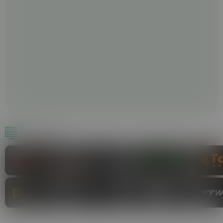
PROVEDORES