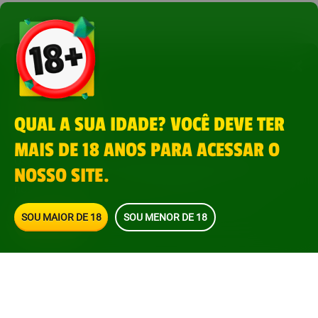
QUAL A SUA IDADE? VOCÊ DEVE TER
MAIS DE 18 ANOS PARA ACESSAR O
Usamos cookies para melhorar sua experiência. Ao
NOSSO SITE.
usar o Brazino777, você aceita nossos cookies. Veja
nossos
Termos e Condições
para mais.
SOU MAIOR DE 18
SOU MENOR DE 18
Menu
Slot
Ao Vivo
Crash
OK
Brazino 777
Jogos De Cassino