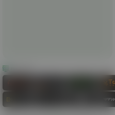
PROVEDORES