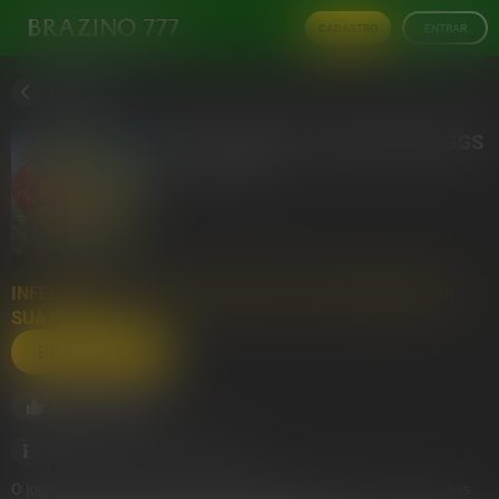
CADASTRO
ENTRAR
VOLTAR
WILD SWARM 3: CHOCOLATE EGGS
PUSH_GAMING
INFELIZMENTE, ESTE JOGO NÃO ESTÁ DISPONÍVEL NA
SUA REGIÃO.
BRAZINO777
64
25140
Visualizações
RTP:
96.48%
O jogo pode causar dependência, ansiedade, depressão e prejuízos