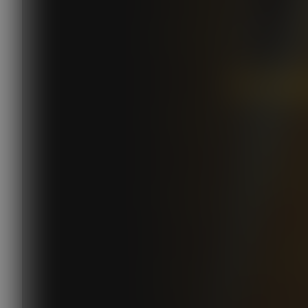
INFELIZME