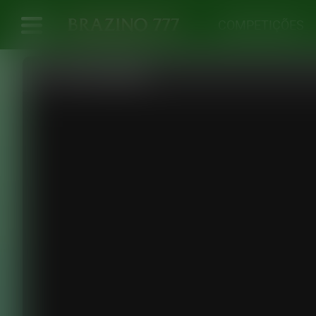
COMPETIÇÕES
WILD SWARM