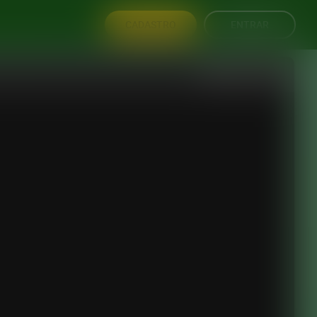
CADASTRO
ENTRAR