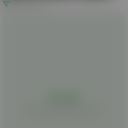
ÚLTIMOS GANHOS
NÃO HÁ DADOS
ESPERA ALGUNS SEGUNDOS POR FAVOR