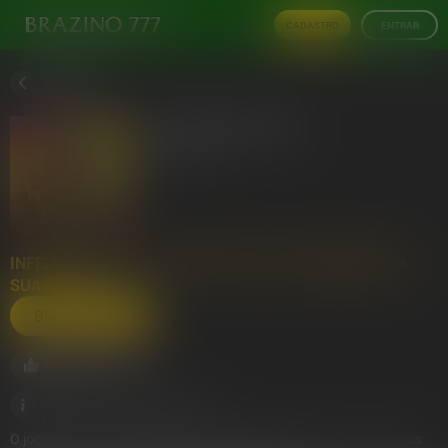
CADASTRO
ENTRAR
VOLTAR
WILD WEST DUELS
PRAGMATIC
INFELIZMENTE, ESTE JOGO NÃO ESTÁ DISPONÍVEL NA
SUA REGIÃO.
BRAZINO777
116
45184
Visualizações
RTP:
96%
O jogo pode causar dependência, ansiedade, depressão e prejuízos