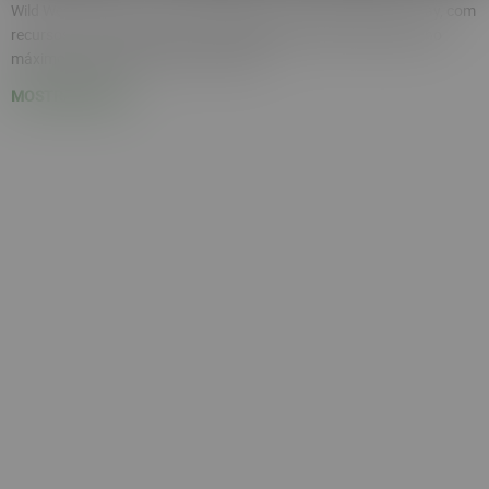
Wild West Duels é um dos caça-níqueis online da Pragmatic Play, com
recursos como BonusGame: Pick Objects e Buy Feature e ganho
máximo de x20.000 o valor da aposta.
MOSTRAR MAIS
O QUE É O SLOT WILD WEST DUELS?
O Wild West Duels é um slot de vídeo desenvolvido pela Pragmatic
Play, com formato de 5 rolos por 5 linhas, e 15 linhas de pagamento.
O RTP teórico é de 96%.
Entre os recursos confirmados estão BonusGame: Pick Objects, Buy
Feature, Expanding Symbols, Free Spins, Multiplier, Random
multiplier, Random Wilds / Additional Wilds, RTP range, Scatter
symbols, Sticky Wilds, Wild, Wilds with multipliers. Os temas
registrados incluem Brown, Cowboys, Sand, Sand color, Western, Wild
West.
Visão geral: Wild West Duels
O Wild West Duels está disponível no Brazino777 e apresenta as
seguintes características confirmadas: