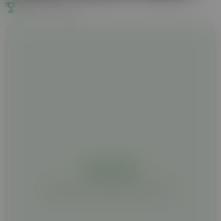
ÚLTIMOS GANHOS
NÃO HÁ DADOS
ESPERA ALGUNS SEGUNDOS POR FAVOR