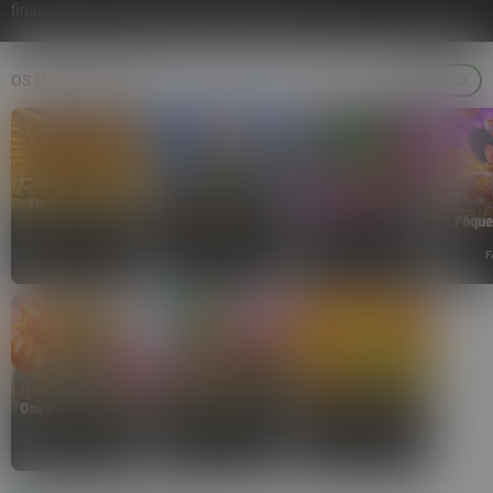
financeiros. Jogue com responsabilidade. 18+
OS MAIS JOGADOS
VER MAIS
EXCLUSIVO
Fortune Garuda
500
Pachinko
FlyX™ Cash Turbo™
Pôque
TADA
NEKO
BUCK STAKES
F
Onça Sortuda 500
Lucky Jaguar 2
4 Pots of Egypt
TADA
TADA
3OAKS