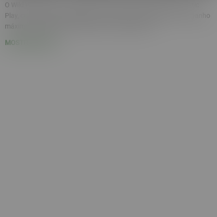
O Wild Wild Riches é um jogo de caça-níqueis online da Pragmatic
Play, com sistema de pagamento 576 linhas de pagamento. O ganho
máximo informado é de 4.608x o valor da aposta.
MOSTRAR MAIS
O QUE É O SLOT WILD WILD RICHES?
O sistema de pagamento confirmado é 576 linhas de pagamento. O
RTP teórico é de 96%, enquanto a volatilidade é alta. O RTP pode
variar de acordo com a configuração disponível.
Entre os recursos confirmados estão Additive symbol, Bonus Bet,
Cash Collector, Free Spins, RTP range e Scatter symbols. Os temas
registrados incluem Beer, Card suits, Coins, Green e Hat.
Visão geral: Wild Wild Riches
O Wild Wild Riches está disponível no Brazino777 e apresenta as
seguintes características técnicas:
CARACTERÍSTICA
DETALHES
Nome
Wild Wild Riches