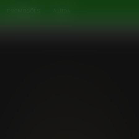
PROMOÇÕES
AJUDA