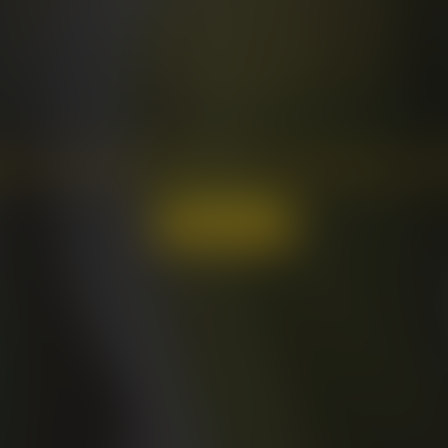
NTE, ESTE JOGO NÃO ESTÁ DISPONÍVEL NA S
BRAZINO777