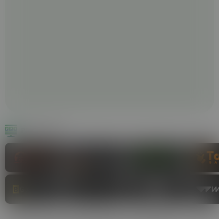
PROVEDORES