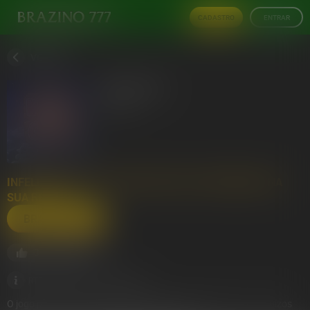
CADASTRO
ENTRAR
VOLTAR
WOLF CUB
NETENT
INFELIZMENTE, ESTE JOGO NÃO ESTÁ DISPONÍVEL NA
SUA REGIÃO.
BRAZINO777
3
853
Visualizações
RTP:
96.34%
O jogo pode causar dependência, ansiedade, depressão e prejuízos