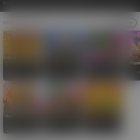
financeiros. Jogue com responsabilidade. 18+
OS MAIS JOGADOS
VER MAIS
EXCLUSIVO
Fortune Garuda
500
Pachinko
FlyX™ Cash Turbo™
Pôque
TADA
NEKO
BUCK STAKES
F
Onça Sortuda 500
Lucky Jaguar 2
4 Pots of Egypt
TADA
TADA
3OAKS