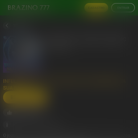
CADASTRO
ENTRAR
VOLTAR
WOLF FANG - NIGHTS OF MAGIC
SPINOMENAL
INFELIZMENTE, ESTE JOGO NÃO ESTÁ DISPONÍVEL NA
SUA REGIÃO.
BRAZINO777
30
7856
Visualizações
RTP:
92%
O jogo pode causar dependência, ansiedade, depressão e prejuízos