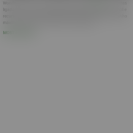
Wonderheart é um dos slots online de vídeo da
Amusnet
com temas
ligados a Alice no País das Maravilhas e Wonderland Lewis Carroll e
recursos como Feature: Substitution Symbols e Free Spins. O ganho
máximo informado é de 20.000x o valor da aposta.
MOSTRAR MAIS
O QUE É O SLOT WONDERHEART?
Este
slot online
utiliza uma estrutura de 5 rolos por 3 linhas e o
sistema de pagamento informado é de 20. O RTP teórico base é de
96,14%. A volatilidade indicada é baixa-média.
Entre os recursos confirmados estão Feature: Substitution Symbols,
Free Spins, Gamble, Scatter symbols. Esses recursos seguem as
regras do jogo e não representam garantia de resultado.
Visão geral: Wonderheart
Wonderheart está disponível no Brazino777 e apresenta as seguintes
características técnicas:
CARACTERÍSTICA
DETALHES