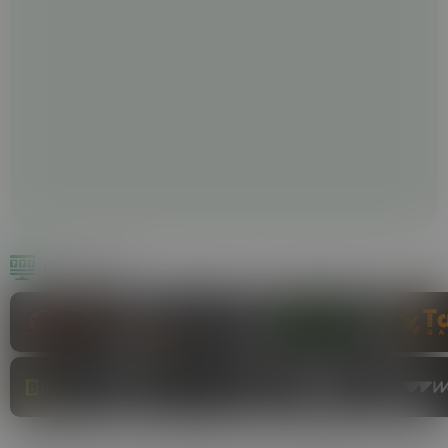
PROVEDORES