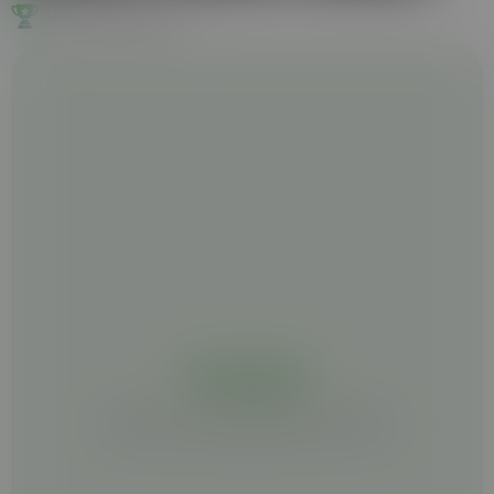
ÚLTIMOS GANHOS
NÃO HÁ DADOS
ESPERA ALGUNS SEGUNDOS POR FAVOR