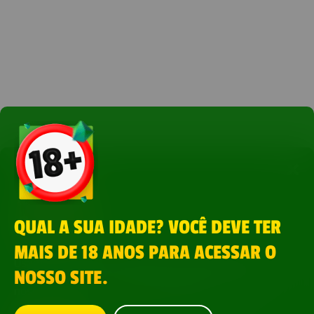
Confira o resultado conforme o sistema de pagamento
informado.
Recursos como Feature: Substitution Symbols, Free Spins, Gamble,
Scatter symbols podem participar de determinadas rodadas
conforme as condições descritas nas regras do título.
WONDERHEART - FAQ
Qual é o RTP de Wonderheart?
O RTP teórico base de Wonderheart é de 96,14%. Esse percentual é
calculado em muitas rodadas e não garante resultados individuais.
Qual é o ganho máximo de Wonderheart?
O ganho máximo informado é de 20.000x o valor da aposta. Esse
QUAL A SUA IDADE? VOCÊ DEVE TER
limite técnico não representa uma promessa de resultado.
MAIS DE 18 ANOS PARA ACESSAR O
Usamos cookies para melhorar sua experiência. Ao
NOSSO SITE.
usar o Brazino777, você aceita nossos cookies. Veja
nossos
Termos e Condições
para mais.