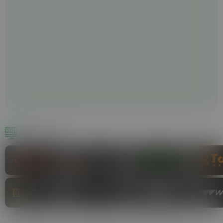
PROVEDORES