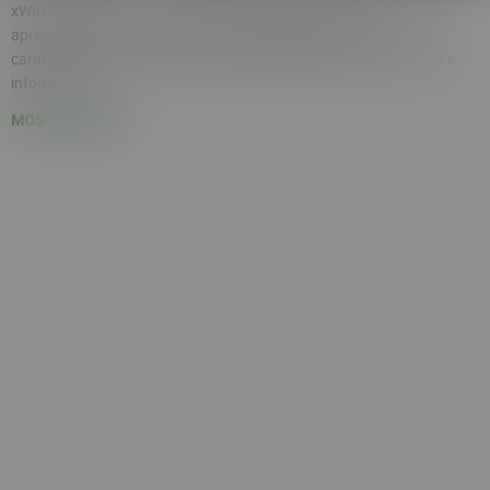
xWays Hoarder 2 é um caça-níqueis online da Nolimit City. O jogo
apresenta layout de 6x3 e sistema de pagamento 729. As
características confirmadas são apresentadas de forma técnica e
informativa.
MOSTRAR MAIS
O QUE É O SLOT XWAYS HOARDER 2?
No cassino Brazino777, xWays Hoarder 2 pode ser analisado por
dados como RTP, volatilidade, sistema de pagamento e limites de
aposta, quando disponíveis.
Esses indicadores descrevem a configuração do jogo e não
representam garantia de resultado em uma rodada ou sessão.
Visão geral: xWays Hoarder 2
Confira os principais dados técnicos disponíveis para xWays Hoarder
2.
CARACTERÍSTICA
DETALHES
Nome
xWays Hoarder 2