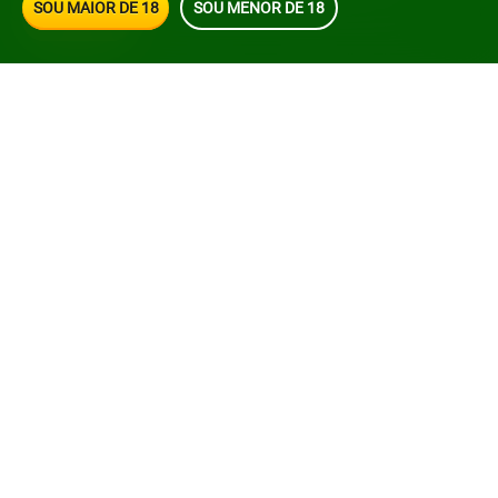
Entre os recursos confirmados estão Additional Free Spins, Bonus
SOU MAIOR DE 18
SOU MENOR DE 18
Menu
Slot
Ao Vivo
Crash
OK
Bet, Buy Feature. A lista completa está no quadro técnico acima.
Brazino 777
Jogos De Cassino
Cassino Ao Vivo
Esporte Bet
Mapa Do Site XML
Live Bet
Mapa Do Site HTML
Slots
Suporte
Jogos Crash
Perguntas Frequentes
Novos Jogos
Promoções E Bônus
Bingo
Reclamações
Jogos De Mesa
Afiliados