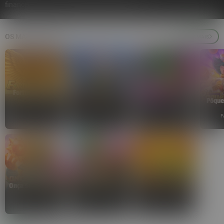
financeiros. Jogue com responsabilidade. 18+
OS MAIS JOGADOS
VER MAIS
EXCLUSIVO
Fortune Garuda
500
Pachinko
FlyX™ Cash Turbo™
Pôque
TADA
NEKO
BUCK STAKES
F
Onça Sortuda 500
Lucky Jaguar 2
4 Pots of Egypt
TADA
TADA
3OAKS