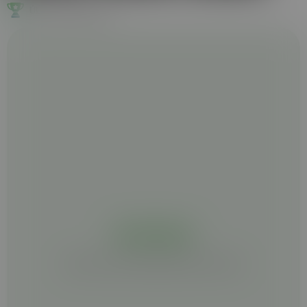
ÚLTIMOS GANHOS
NÃO HÁ DADOS
ESPERA ALGUNS SEGUNDOS POR FAVOR