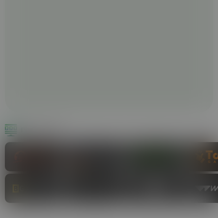
PROVEDORES