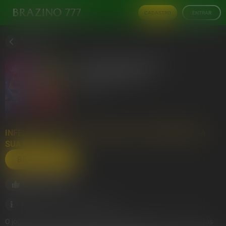
CADASTRO
ENTRAR
VOLTAR
YEAR-ROUND RICHES
CLUSTERBUSTER
REDTIGER
INFELIZMENTE, ESTE JOGO NÃO ESTÁ DISPONÍVEL NA
SUA REGIÃO.
BRAZINO777
69
31167
Visualizações
RTP:
95.74%
O jogo pode causar dependência, ansiedade, depressão e prejuízos