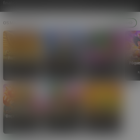
financeiros. Jogue com responsabilidade. 18+
OS MAIS JOGADOS
VER MAIS
EXCLUSIVO
Fortune Garuda
500
Pachinko
FlyX™ Cash Turbo™
Pôque
TADA
NEKO
BUCK STAKES
F
Onça Sortuda 500
Lucky Jaguar 2
4 Pots of Egypt
TADA
TADA
3OAKS