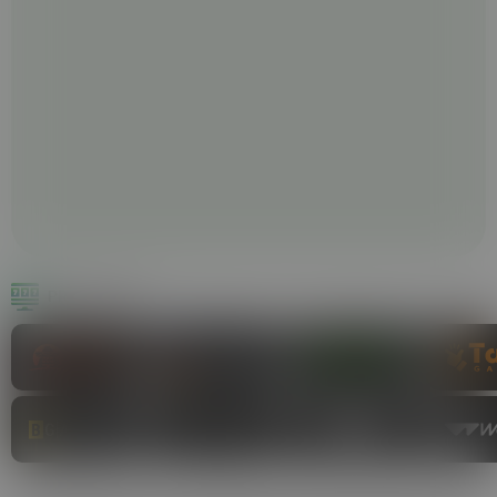
PROVEDORES