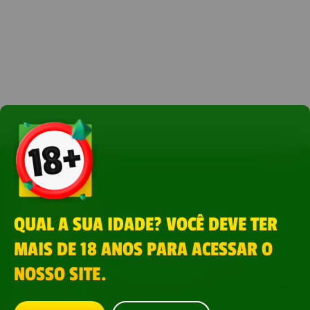
opções disponíveis.
Inicie a rodada e aguarde a conclusão do giro dos rolos.
Confira o resultado de acordo com a estrutura de pagamento e
as regras do título.
Recursos como Bothway, compra de recurso e rodadas grátis fazem
parte da configuração confirmada do jogo; os critérios de cada
função devem ser consultados nas regras da partida.
YUM YUM POWERWAYS - FAQ
Qual é o RTP de Yum Yum Powerways?
O RTP teórico de Yum Yum Powerways é de 96,00%. Esse valor pode
variar conforme a configuração disponível. O percentual é estatístico
QUAL A SUA IDADE? VOCÊ DEVE TER
e não garante resultados individuais.
MAIS DE 18 ANOS PARA ACESSAR O
Qual é o ganho máximo de Yum Yum Powerways?
Usamos cookies para melhorar sua experiência. Ao
NOSSO SITE.
usar o Brazino777, você aceita nossos cookies. Veja
O ganho máximo informado é de 5.000x o valor da aposta. Trata-se
nossos
Termos e Condições
para mais.
de um limite técnico e não de uma garantia de resultado.