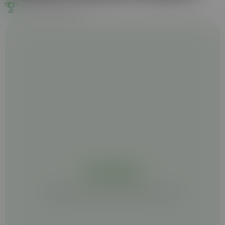
ÚLTIMOS GANHOS
NÃO HÁ DADOS
ESPERA ALGUNS SEGUNDOS POR FAVOR