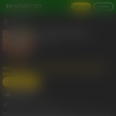
CADASTRO
ENTRAR
VOLTAR
YUM YUM POWERWAYS
PRAGMATIC
INFELIZMENTE, ESTE JOGO NÃO ESTÁ DISPONÍVEL NA
SUA REGIÃO.
BRAZINO777
2
1313
Visualizações
RTP:
96.43%
O jogo pode causar dependência, ansiedade, depressão e prejuízos