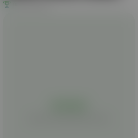
ÚLTIMOS GANHOS
NÃO HÁ DADOS
ESPERA ALGUNS SEGUNDOS POR FAVOR