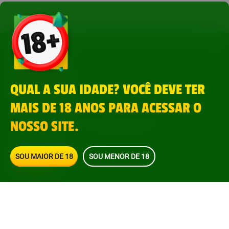
QUAL A SUA IDADE? VOCÊ DEVE TER
MAIS DE 18 ANOS PARA ACESSAR O
Usamos cookies para melhorar sua experiência. Ao
NOSSO SITE.
usar o Brazino777, você aceita nossos cookies. Veja
nossos
Termos e Condições
para mais.
SOU MAIOR DE 18
SOU MENOR DE 18
Menu
Slot
Ao Vivo
Crash
OK
Brazino 777
Jogos De Cassino