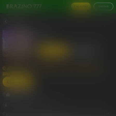
CADASTRO
ENTRAR
VOLTAR
ZEUS
TADA
CADASTRO
ENTRAR
O JOGO ESTARÁ DISPONÍVEL APÓS O CADASTRO NO
BRAZINO777.
CADASTRO
124
58580
Visualizações
RTP:
97.23%
O jogo pode causar dependência, ansiedade, depressão e prejuízos