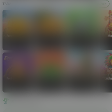
TADA
VER MAIS
Fortune Gems 3
Fortune Gems
Fortune Monkey
Mo
TADA
TADA
TADA
Fortune Gems 2
Money Coming
Lucky Jaguar
Lucky
TADA
TADA
TADA
ÚLTIMOS GANHOS