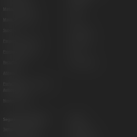
como você pode começar a jogá-los agora mesmo. Confira a seguir o
Mapa Do Site XML
Live Bet
que a Playson tem de melhor!
Mapa Do Site HTML
Slots
QUAIS SÃO OS MELHORES PLAYSON SLOTS COM MELHOR
RTP NA PLATAFORMA BRAZINO777?
Suporte
Jogos Crash
VITÓRIA
Perguntas Frequentes
Novos Jogos
NOME DO JOGO
RTP
VOLATILIDADE
RE
MÁXIMA
Promoções E Bônus
Bingo
60x a
Burning Fortunator
96,16%
Média
Reclamações
Jogos De Mesa
aposta
Afiliados
Portal De Comunicação Com
Legend of Cleopatra
Não
funci
95,84%
Alta
Autoridades
disponível
multi
Megaways
Nossos Contatos
Não
100 Joker Staxx
96,48%
Média/Alta
Símb
Segurança E Privacidade
Ao Vivo
disponível
Termos E Condições
Roleta Ao Vivo
100x a