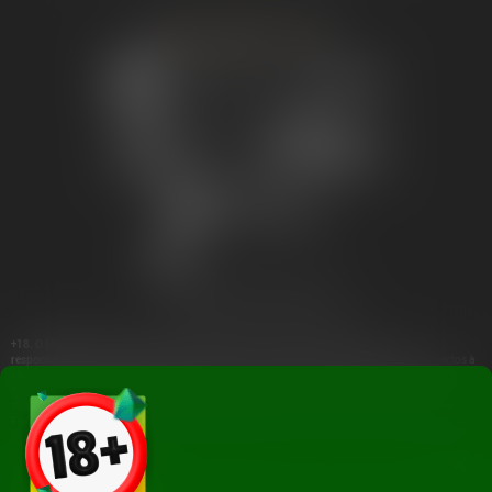
disponível
(Grand
Hold and Win
grát
Jackpot)
* Muitos jogos possuem recursos bônus que podem fazer o
pagamento máximo ultrapassar os valores mostrados na tabela.
Portanto, considere os valores apresentados como apenas uma
estimativa do que o jogo pode pagar.
Burning Fortunator
Burning Fortunator
é um caça-níqueis clássico bastante simples. Na
verdade, é o mais simples da nossa lista.
Não há recursos bônus
aqui, há apenas três linhas, três colunas e cinco linhas de
pagamento.
+18. O Ministério da Fazenda adverte: Apostar não é investimento. Jogue com
Para vencer alguma coisa, você precisa de três símbolos iguais em
responsabilidade.
A prática excessiva de apostas pode causar prejuízos financeiros e impactos à
saúde mental. Aposte apenas por entretenimento e sempre dentro dos seus limites. Consulte
uma das linhas de pagamento. Sendo que o “777” é o símbolo que
nossa seção de
Jogo Responsável
para conhecer as ferramentas de proteção disponíveis e
manter o controle da sua atividade. É proibida a utilização de recursos provenientes do
Bolsa
paga mais alto.
Família, do BPC (Benefício de Prestação Continuada)
e de outros programas de assistência
social para a realização de apostas de quota fixa.
Enfim, Burning Fortunator acaba sendo um jogo para quem gosta de
FUTURAS APOSTAS LTDA, sociedade limitada constituída sob as leis da República Federativa do
Brasil, devidamente licenciada para operar a modalidade lotérica de apostas de quota fixa no Brasil,
simplicidade. Ele também é uma opção interessante para quem é
nas temáticas esportiva e jogos on-line conjuntamente, pela Secretaria de Prêmios e Apostas do