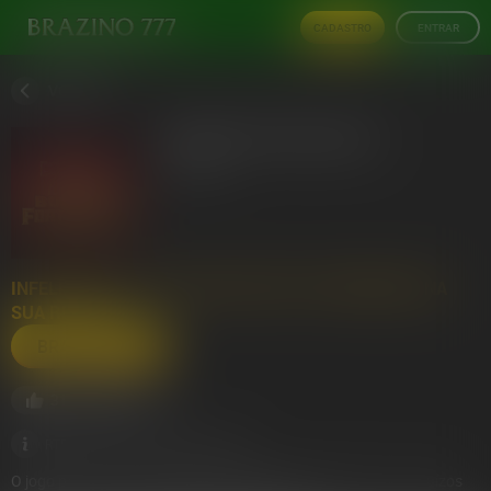
CADASTRO
ENTRAR
VOLTAR
BURNING FORTUNATOR
PLAYSON
INFELIZMENTE, ESTE JOGO NÃO ESTÁ DISPONÍVEL NA
SUA REGIÃO.
BRAZINO777
31
14987
Visualizações
RTP:
96.16%
O jogo pode causar dependência, ansiedade, depressão e prejuízos