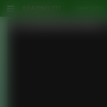
COMPETIÇÕES
3 POTS RICHES EXTRA: HOLD AND WIN