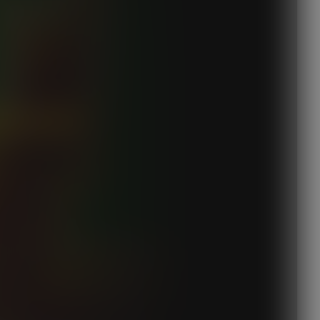
UA REGIÃO.