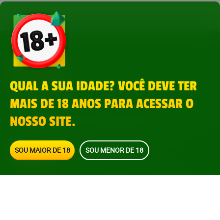
QUAL A SUA IDADE? VOCÊ DEVE TER
MAIS DE 18 ANOS PARA ACESSAR O
Usamos cookies para melhorar sua experiência. Ao
NOSSO SITE.
usar o Brazino777, você aceita nossos cookies. Veja
nossos
Termos e Condições
para mais.
SOU MAIOR DE 18
SOU MENOR DE 18
Menu
Slot
Ao Vivo
Crash
OK
Brazino 777
Jogos De Cassino