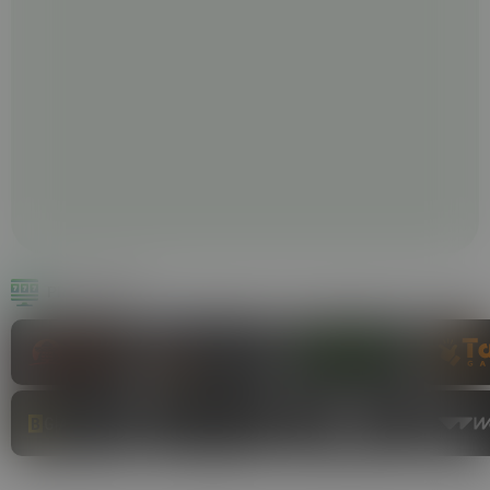
PROVEDORES